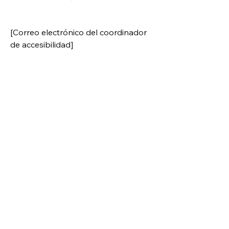
[Correo electrónico del coordinador
de accesibilidad]
[Ingrese cualquier detalle de
contacto adicional si es
relevante/disponible]
Nombre
*
Apellido
*